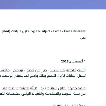
Press Releases
/
Home
/
اعتر
دبي
1 أغسطس, 2025
أعلنت جامعة ميدلسكس دبي عن حصول برنامجي
ماجستير
تحليل البيانات (IoA)، لتصبح بذلك برامج الماجستير الوحيدة في دولة الإمارات التي تنال هذا التقدير المرموق.
ويُعد معهد تحليل البيانات (oA
من حيث الجودة والملاءمة والارتباط الوثيق بمتطلبات القطا
فوائد رئيسية لطلابنا